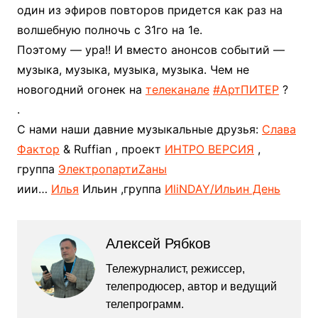
один из эфиров повторов придется как раз на
волшебную полночь с 31го на 1е.
Поэтому — ура!! И вместо анонсов событий —
музыка, музыка, музыка, музыка. Чем не
новогодний огонек на
телеканале
#АртПИТЕР
?
.
С нами наши давние музыкальные друзья:
Слава
Фактор
& Ruffian , проект
ИНТРО ВЕРСИЯ
,
группа
ЭлектропартиZаны
иии…
Илья
Ильин ,группа
ИliNDAY/Ильин День
Алексей Рябков
Тележурналист, режиссер,
телепродюсер, автор и ведущий
телепрограмм.